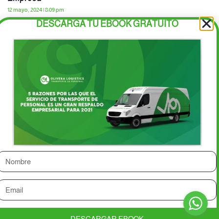
12 mayo, 2024
8:09 pm
DESCARGA TU EBOOK GRATUITO
Querétaro se ha convertido en un epicentro de crecimiento
económico en México, destacando por su vibrante escenario
empresarial e industrial. Con una ubicación estratégica y
Inicio
Servicios
Blvr. Camino Real de Carretas
Contacto
502, piso 1, Milenio III,
Solicita una
Querétaro.
(442) 222 8115
cotización
2024 Copyright Olivera
DESCARGAR EBOOK