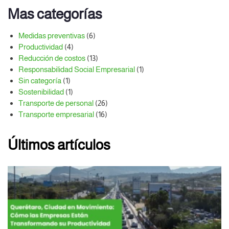
Mas categorías
Medidas preventivas
(6)
Productividad
(4)
Reducción de costos
(13)
Responsabilidad Social Empresarial
(1)
Sin categoría
(1)
Sostenibilidad
(1)
Transporte de personal
(26)
Transporte empresarial
(16)
Últimos artículos