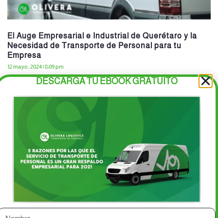
El Auge Empresarial e Industrial de Querétaro y la
Necesidad de Transporte de Personal para tu
Empresa
12 mayo, 2024
8:09 pm
DESCARGA TU EBOOK GRATUITO
Querétaro se ha convertido en un epicentro de crecimiento
económico en México, destacando por su vibrante escenario
empresarial e industrial. Con una ubicación estratégica y
Inicio
Servicios
Blvr. Camino Real de Carretas
Contacto
502, piso 1, Milenio III,