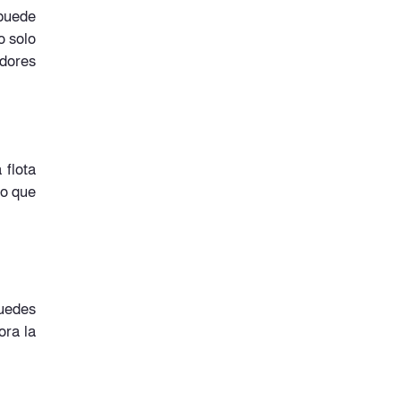
 puede
o solo
idores
 flota
lo que
Puedes
ora la