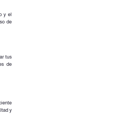
o y el
eso de
ar tus
es de
ciente
ltad y