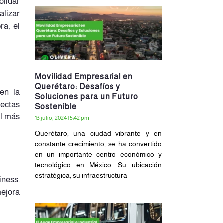
olidar
alizar
ra, el
Movilidad Empresarial en
Querétaro: Desafíos y
 en la
Soluciones para un Futuro
fectas
Sostenible
ol más
13 julio, 2024
5:42 pm
Querétaro, una ciudad vibrante y en
constante crecimiento, se ha convertido
en un importante centro económico y
tecnológico en México. Su ubicación
estratégica, su infraestructura
iness.
mejora