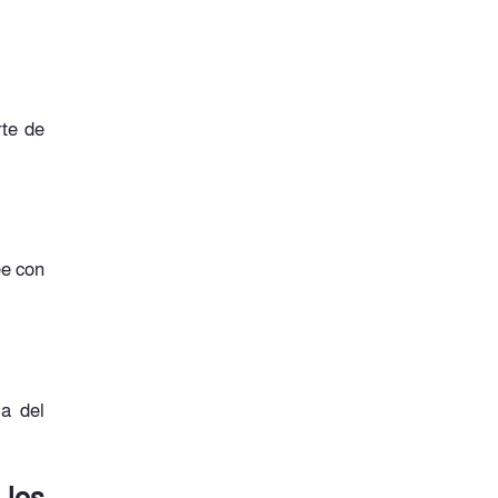
rte de
ee con
ia del
 los