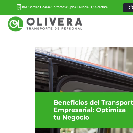
Blvr. Camino Real de Carretas 502, piso 1, Milenio III, Querétaro.