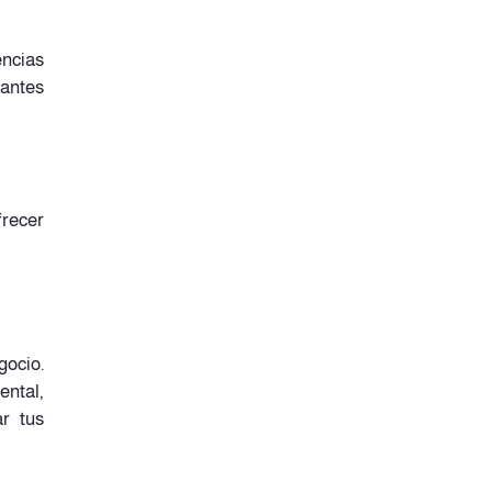
encias
iantes
frecer
gocio.
ental,
ar tus