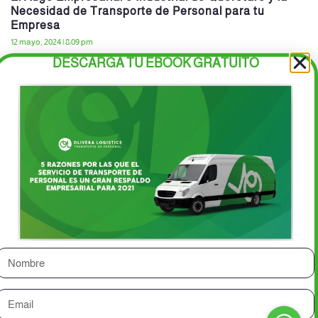
Necesidad de Transporte de Personal para tu
Empresa
12 mayo, 2024
8:09 pm
DESCARGA TU EBOOK GRATUITO
Querétaro se ha convertido en un epicentro de crecimiento
económico en México, destacando por su vibrante escenario
empresarial e industrial. Con una ubicación estratégica y
Inicio
Servicios
Blvr. Camino Real de Carretas
Contacto
502, piso 1, Milenio III,
Solicita una
Querétaro.
(442) 222 8115
cotización