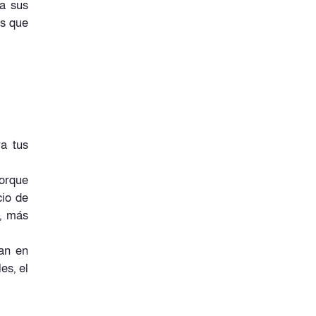
ra sus
os que
a tus
porque
cio de
o, más
an en
es, el