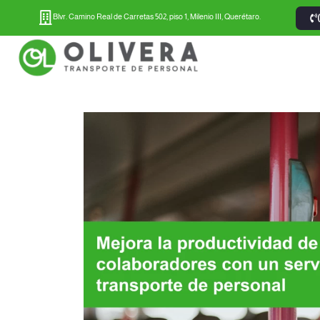
Blvr. Camino Real de Carretas 502, piso 1, Milenio III, Querétaro.