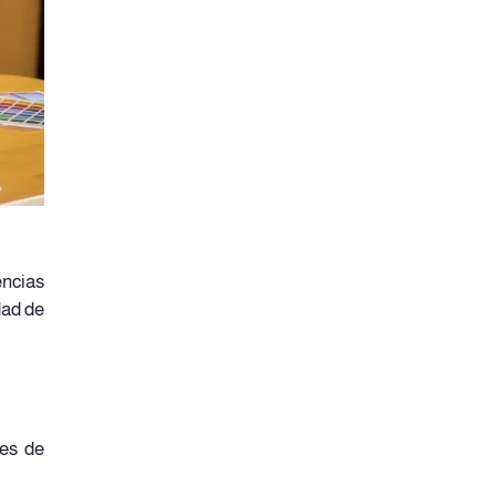
encias
dad de
ces de